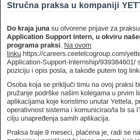
Stručna praksa u kompaniji YE
Do kraja juna
su otvorene prijave za praksu
Application Support Intern, u okviru na
programa praksi
.
Na ovom
linku
https://careers.ceetelcogroup.com/yet
Application-Support-Internship/939384601/ s
poziciju i opis posla, a takođe putem tog link
Osoba koja se priključi timu na ovoj praksi b
pružanje podrške našim kolegama u prvim l
aplikacijama koje koristimo unutar Yettela, pr
operativnost sistema i komunicirao/la bi sa
cilju unapređenja samih aplikacija.
Praksa traje 9 meseci, plaćena je, radi se na