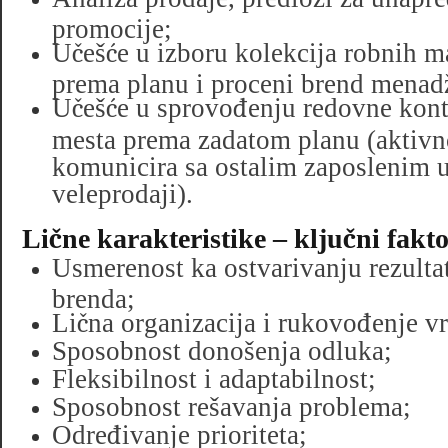
promocije;
U
č
eš
ć
e u izboru kolekcija robnih 
prema planu i proceni brend menad
U
č
eš
ć
e u sprovo
đ
enju redovne kont
mesta prema zadatom planu (aktivn
komunicira sa ostalim zaposlenim u
veleprodaji).
Li
č
ne karakteristike – klju
č
ni fakt
Usmerenost ka ostvarivanju rezulta
brenda;
Li
č
na organizacija i rukovo
đ
enje 
Sposobnost donošenja odluka;
Fleksibilnost i adaptabilnost;
Sposobnost rešavanja problema;
Odre
đ
ivanje prioriteta;