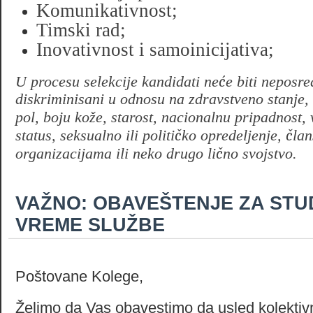
Komunikativnost;
Timski rad;
Inovativnost i samoinicijativa;
ć
U procesu selekcije kandidati ne
e biti neposre
diskriminisani u odnosu na zdravstveno stanje,
pol, boju kože, starost, nacionalnu pripadnost, 
č
č
status, seksualno ili politi
ko opredeljenje,
lan
č
organizacijama ili neko drugo li
no svojstvo.
VAŽNO: OBAVEŠTENJE ZA STU
VREME SLUŽBE
Poštovane Kolege,
Želimo da Vas obavestimo da usled kolektiv