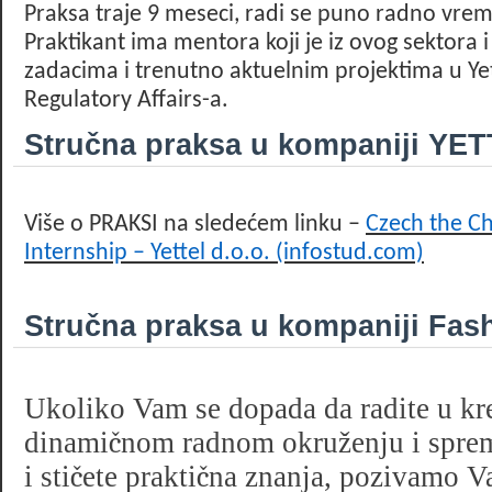
Praksa traje 9 meseci, radi se puno radno vreme
Praktikant ima mentora koji je iz ovog sektora i
zadacima i trenutno aktuelnim projektima u Yet
Regulatory Affairs-a.
Stručna praksa u kompaniji YE
Više o PRAKSI na sledećem linku –
Czech the Ch
Internship – Yettel d.o.o. (infostud.com)
Stručna praksa u kompaniji Fa
Ukoliko Vam s
е
dopada da radite u kr
dinami
č
nom radnom okruženju i sprem
i sti
č
ete prakti
č
na znanja, pozivamo Va