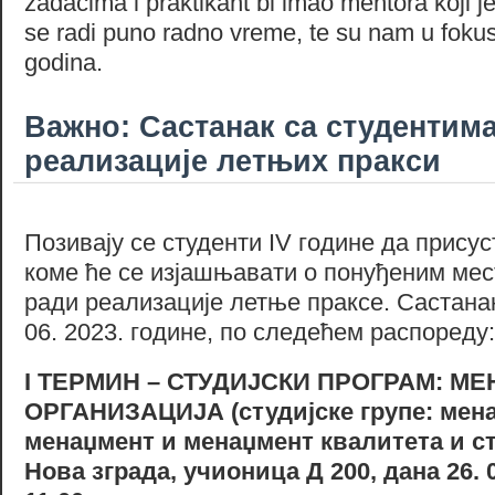
zadacima i praktikant bi imao mentora koji j
se radi puno radno vreme, te su nam u fokus
godina.
Важно: Састанак са студентима
реализације летњих пракси
Позивају се студенти IV године да присус
коме ће се изјашњавати о понуђеним мес
ради реализације летње праксе. Састанак
06. 2023. године, по следећем распореду:
I
ТЕРМИН – СТУДИЈСКИ ПРОГРАМ: МЕ
ОРГАНИЗАЦИЈА (студијске групе: мен
менаџмент и менаџмент квалитета и ст
Нова зграда, учионица
Д 200, дана 26. 