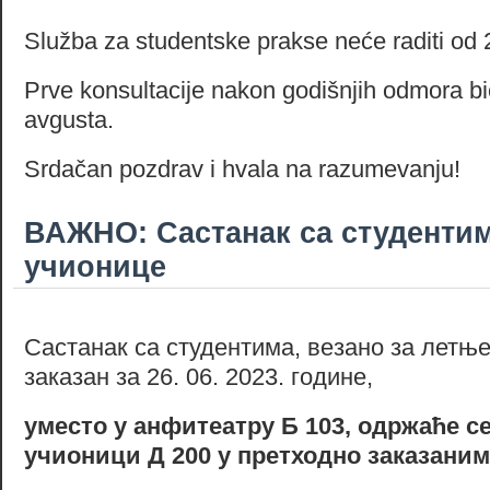
Služba za studentske prakse neće raditi od 2
Prve konsultacije nakon godišnjih odmora b
avgusta.
Srdačan pozdrav i hvala na razumevanju!
ВАЖНО: Састанак са студентим
учионице
Састанак са студентима, везано за летње
заказан за 26. 06. 2023. године,
уместо у анфитеатру Б 103, одржаће се
учионици Д 200 у претходно заказаним