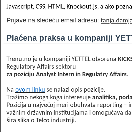
Javascript, CSS, HTML, Knockout.js, a ako poznaj
Prijave na sledeću email adresu:
tanja.damj
Plaćena praksa u kompaniji YE
Trenutno je u kompaniji YETTEL otvorena
KICK
Regulatory Affairs sektoru
za poziciju Analyst Intern in Regulatry Affairs
.
Na
ovom linku
se nalazi opis pozicije.
Tražimo nekoga koga interesuje
analitika, poda
Pozicija u najvećoj meri obuhvata reporting – int
važnim državnim institucijama i omogućava da s
šira slika o Telco industriji.