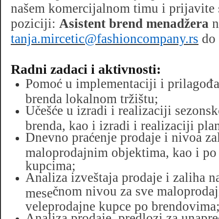
našem komercijalnom timu i prijavite 
poziciji:
Asistent brend menadžera
n
tanja.mircetic@fashioncompany.rs
do 
Radni zadaci i aktivnosti:
Pomo
ć
u implementaciji i prilago
đ
a
brenda lokalnom tržištu;
U
č
eš
ć
e u izradi i realizaciji sezon
brenda, kao i izradi i realizaciji pl
Dnevno pra
ć
enje prodaje i nivoa za
maloprodajnim objektima, kao i po
kupcima;
Analiza izveštaja prodaje i zaliha 
č
nom nivou za sve maloprodajn
mese
veleprodajne kupce po brendovima
Analiza prodaje, predlozi za unapre