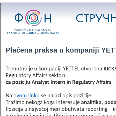
Plaćena praksa u kompaniji YE
Trenutno je u kompaniji YETTEL otvorena
KICK
Regulatory Affairs sektoru
za poziciju Analyst Intern in Regulatry Affairs
.
Na
ovom linku
se nalazi opis pozicije.
Tražimo nekoga koga interesuje
analitika, poda
Pozicija u najvećoj meri obuhvata reporting – int