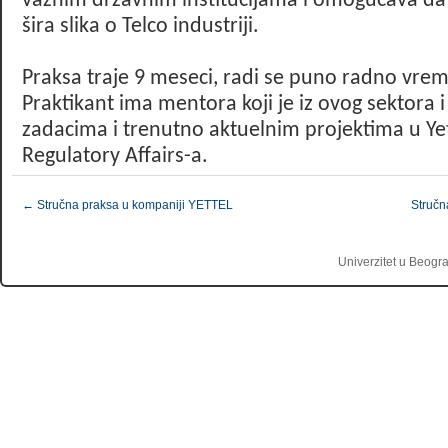
važnim državnim institucijama i omogućava da s
šira slika o Telco industriji.
Praksa traje 9 meseci, radi se puno radno vreme
Praktikant ima mentora koji je iz ovog sektora i
zadacima i trenutno aktuelnim projektima u Yet
Regulatory Affairs-a.
←
Stručna praksa u kompaniji YETTEL
Struč
Univerzitet u Beogr